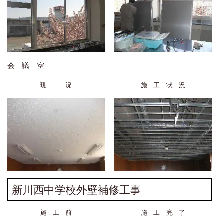
会 議 室
現 況
施 工 状 況
新川西中学校外壁補修工事
施 工 前
施 工 完 了