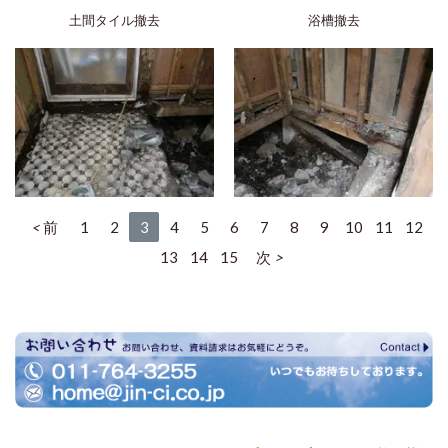
土間タイル撤去
浴槽撤去
前
1
2
3
4
5
6
7
8
9
10
11
12
13
14
15
次