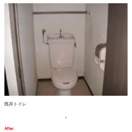
既存トイレ
↓
After